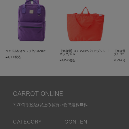
ハンドル付きリュック/CANDY
【大容量】33L 2WAYパッカブルトート
【大容量】
バッグ/TOY
ク/TOY
¥
4,950
税込
¥
4,290
税込
¥
5,390
税
CARROT ONLINE
7,700円(税込)以上のお買い物で送料無料