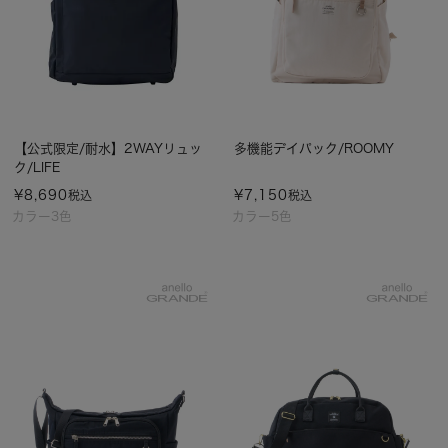
【公式限定/耐水】2WAYリュッ
多機能デイパック/ROOMY
ク/LIFE
¥
8,690
¥
7,150
税込
税込
カラー3色
カラー5色