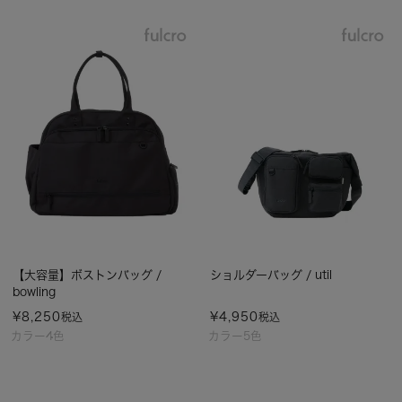
【大容量】ボストンバッグ /
ショルダーバッグ / util
bowling
¥
8,250
¥
4,950
税込
税込
カラー4色
カラー5色