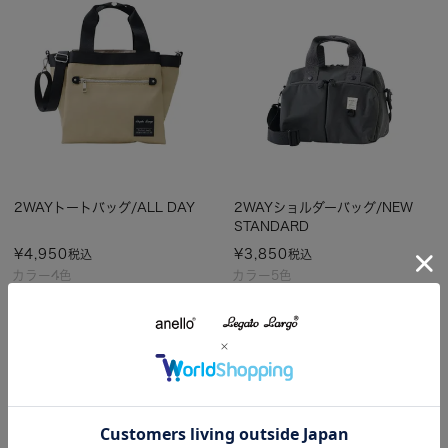
2WAYトートバッグ/ALL DAY
2WAYショルダーバッグ/NEW
STANDARD
¥
4,950
¥
3,850
税込
税込
カラー4色
カラー5色