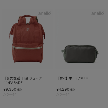
【公式限定】口金 リュック
【耐水】ポーチ/SEEK
(L)/PARADE
¥
9,350
¥
4,290
税込
税込
カラー4色
カラー4色