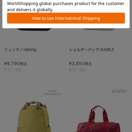
リュック / oblong
ショルダーバッグ/SABLE
¥
9,790
¥
3,850
税込
税込
カラー5色
カラー6色