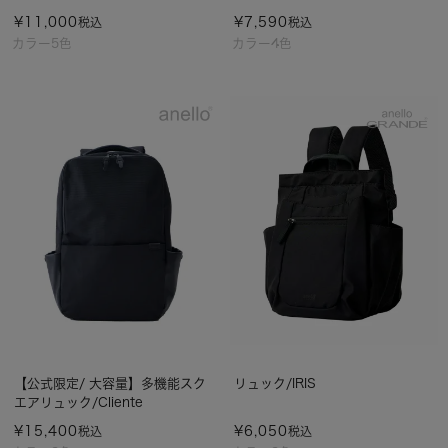
¥
11,000
¥
7,590
税込
税込
カラー5色
カラー4色
【公式限定/ 大容量】多機能スク
リュック/IRIS
エアリュック/Cliente
¥
15,400
¥
6,050
税込
税込