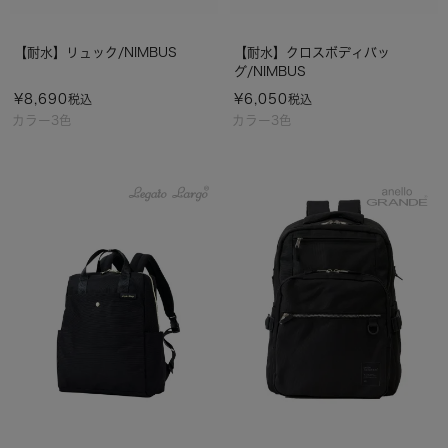
【耐水】リュック/NIMBUS
【耐水】クロスボディバッ
グ/NIMBUS
¥
8,690
¥
6,050
税込
税込
カラー3色
カラー3色