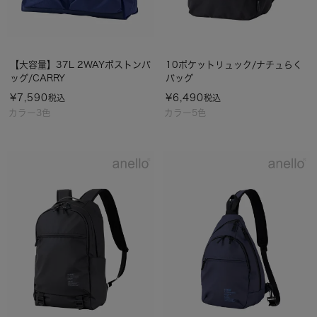
【大容量】37L 2WAYボストンバ
10ポケットリュック/ナチュらく
ッグ/CARRY
バッグ
¥
7,590
¥
6,490
税込
税込
カラー3色
カラー5色