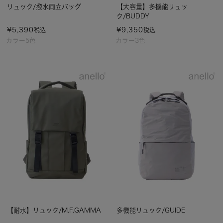
リュック/撥水両立バッグ
【大容量】多機能リュッ
ク/BUDDY
¥
5,390
¥
9,350
税込
税込
カラー5色
カラー3色
【耐水】リュック/M.F.GAMMA
多機能リュック/GUIDE