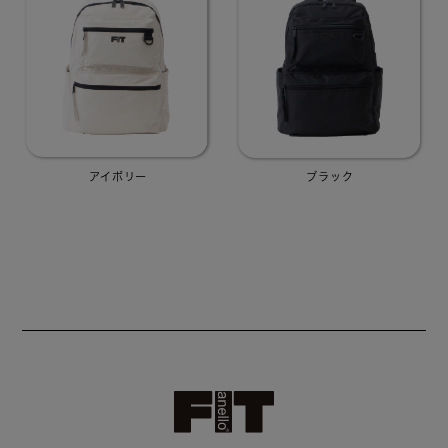
日
々
の
生
活
を
よ
り
ア
ク
テ
ィ
ブ
アイボリー
ブラック
に
、
そ
し
て
ス
ト
レ
ス
フ
リ
ー
に
楽
し
む
た
め
の