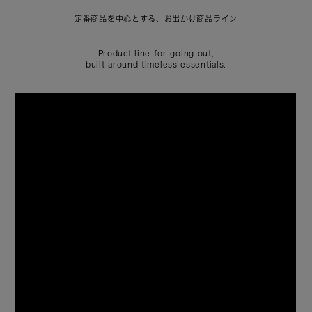
バ
ッ
定番商品を中心とする、お出かけ商品ライン
グ
ラ
イ
ン
Product line for going out,
で
built around timeless essentials.
す
。
そ
ん
な
想
い
か
ら
、
日
常
に
フ
ィ
ッ
ト
す
る
使
い
勝
手
の
良