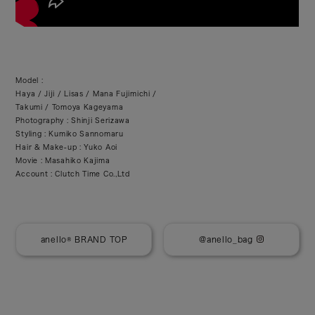
良
さ
を
。
荷
物
が
多
Model :
い
日
Haya / Jiji / Lisas / Mana Fujimichi /
も
Takumi / Tomoya Kageyama
、
Photography : Shinji Serizawa
身
軽
Styling : Kumiko Sannomaru
に
Hair & Make-up : Yuko Aoi
歩
Movie : Masahiko Kajima
き
た
Account : Clutch Time Co.,Ltd
い
日
も
、
あ
な
anello® BRAND TOP
@anello_bag
た
の
動
き
に
心
地
よ