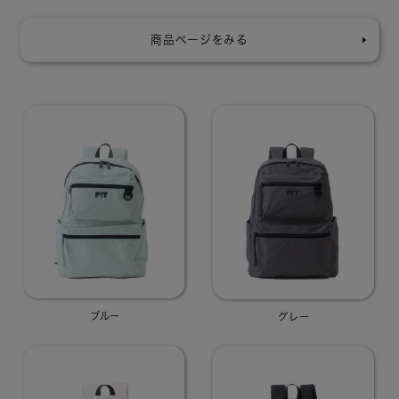
、
日
常
商品ページをみる
の
あ
ら
ゆ
る
シ
ー
ン
に
。
a
n
e
l
l
o
の
【
F
I
T
（
ブルー
フ
グレー
ィ
ッ
ト
）
】
は