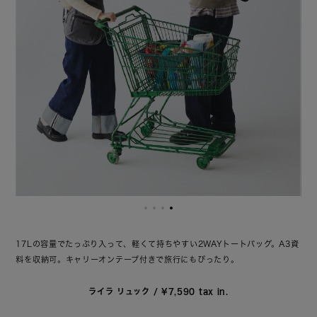
買
い
物
、
カ
フ
ェ
、
フ
ェ
ス
17Lの容量でたっぷり入って、軽くて持ちやすい2WAYトートバッグ。
A3資
や
料を収納可。キャリーオンテープ付きで旅行にもぴったり。
イ
ベ
ン
ト
ライラ リュック / ¥7,590 tax in.
な
ど