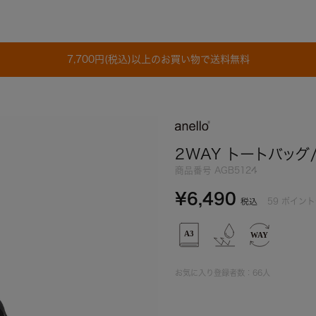
7,700円(税込)以上のお買い物で送料無料
2WAY トートバッグ/
商品番号
AGB5124
¥
6,490
59
ポイント
税込
お気に入り登録者数：
66
人