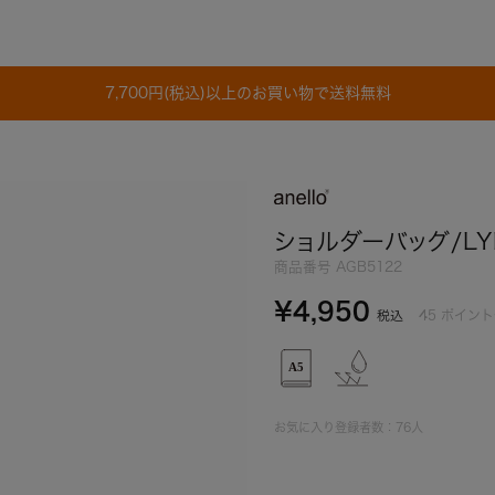
7,700円(税込)以上のお買い物で送料無料
ショルダーバッグ/LY
商品番号
AGB5122
¥
4,950
45
ポイント
税込
お気に入り登録者数：
76
人