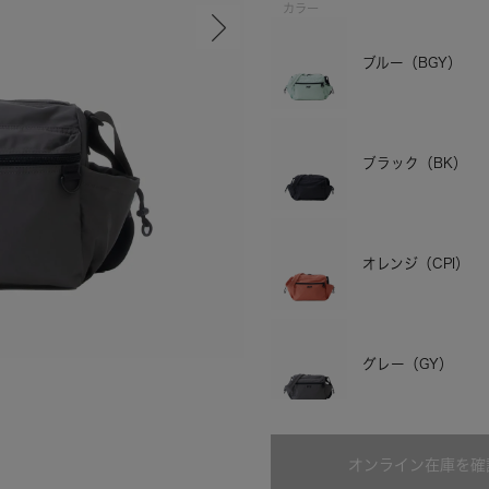
カラー
ブルー（BGY）
ブラック（BK）
オレンジ（CPI）
アイボリー
グレー（GY）
オンライン在庫を確
アイボリー（IV）