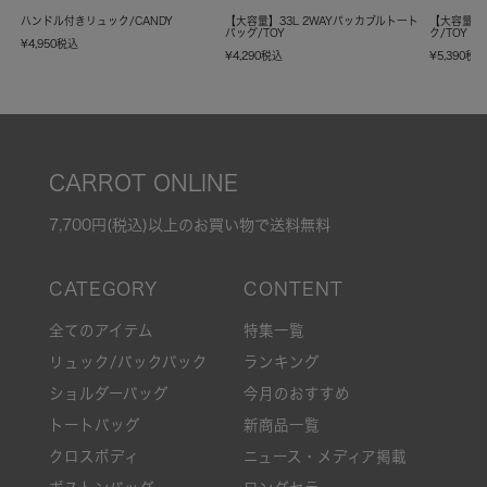
ハンドル付きリュック/CANDY
【大容量】33L 2WAYパッカブルトート
【大容量】
バッグ/TOY
ク/TOY
¥
4,950
税込
¥
4,290
税込
¥
5,390
税
CARROT ONLINE
7,700円(税込)以上のお買い物で送料無料
全てのアイテム
特集一覧
リュック/バックパック
ランキング
ショルダーバッグ
今月のおすすめ
トートバッグ
新商品一覧
クロスボディ
ニュース・メディア掲載