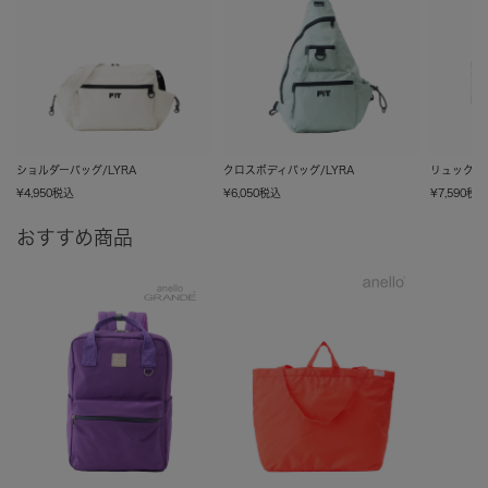
ショルダーバッグ/LYRA
クロスボディバッグ/LYRA
リュック/L
¥
4,950
税込
¥
6,050
税込
¥
7,590
税
おすすめ商品