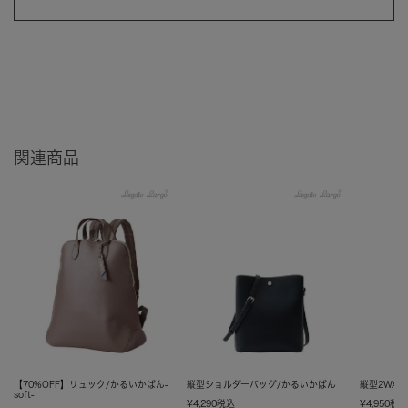
関連商品
【70%OFF】リュック/かるいかばん-
縦型ショルダーバッグ/かるいかばん
縦型2WA
soft-
¥
4,290
税込
¥
4,950
税