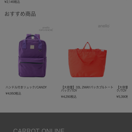
¥
2,145
税込
おすすめ商品
ハンドル付きリュック/CANDY
【大容量】33L 2WAYパッカブルトート
【大容量】
バッグ/TOY
ク/TOY
¥
4,950
税込
¥
4,290
税込
¥
5,390
税
CARROT ONLINE