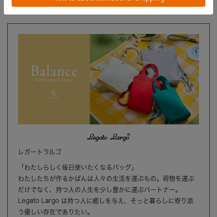
ブランド
レガートラルゴ
「わたしらしく毎日使いたくなるバッグ」
わたしたちが作るかばんは人々の生活を運ぶもの。荷物を運ぶ
だけでなく、持つ人の人生を少し豊かに運ぶパートナー。
Legato Largo は持つ人に癒しを与え、そっと暮らしに寄り添
う優しい存在でありたい。