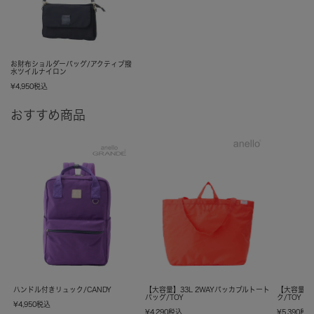
お財布ショルダーバッグ/アクティブ撥
水ツイルナイロン
¥
4,950
税込
おすすめ商品
ハンドル付きリュック/CANDY
【大容量】33L 2WAYパッカブルトート
【大容量】
バッグ/TOY
ク/TOY
¥
4,950
税込
¥
4,290
税込
¥
5,390
税