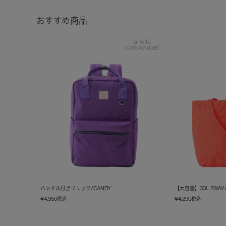
おすすめ商品
ハンドル付きリュック/CANDY
【大容量】33L 2WA
¥
4,950
税込
¥
4,290
税込