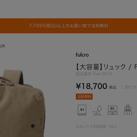
7,700円(税込)以上のお買い物で送料無料
UX
【大容量】リュック / 
商品番号
fma-0019
¥
18,700
1,360
ポ
税込
送料無料
お気に入り登録者数：
66
人