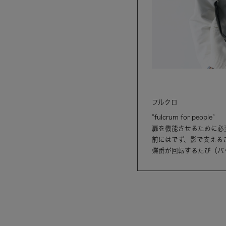
フルクロ
”fulcrum for people”
扉を機能させるために必要
前にはでず、影で支える
蝶番が回転するたび（バ