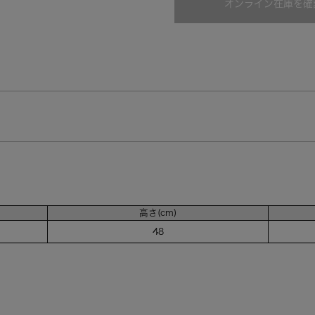
オンライン在庫を確
オリーブ（OLV）
高さ(cm)
48