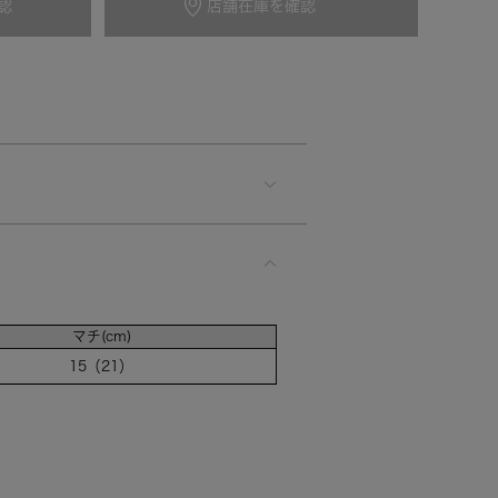
認
店舗在庫を確認
カートに入れる
マチ(cm)
15（21）