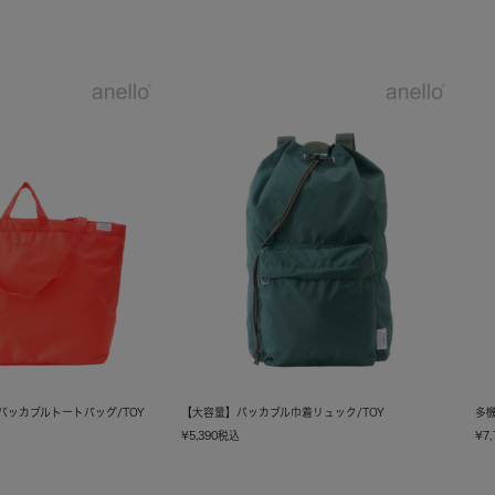
Yパッカブルトートバッグ/TOY
【大容量】パッカブル巾着リュック/TOY
多機
¥
5,390
税込
¥
7,