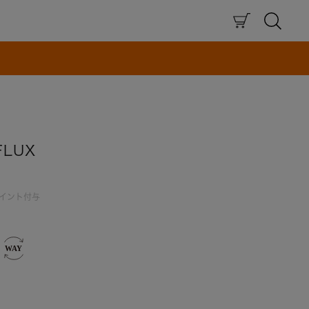
×
FLUX
イント付与