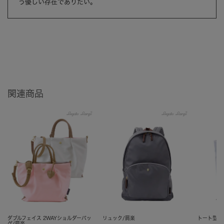
う優しい存在でありたい。
関連商品
ダブルフェイス 2WAYショルダーバッ
リュック/肩楽
トート型リ
グ/肩楽