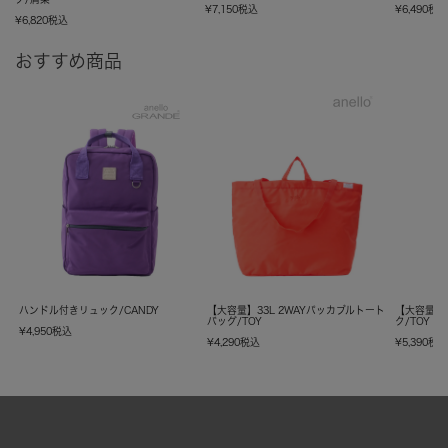
¥
7,150
税込
¥
6,490
税
¥
6,820
税込
おすすめ商品
ハンドル付きリュック/CANDY
【大容量】33L 2WAYパッカブルトート
【大容量】
バッグ/TOY
ク/TOY
¥
4,950
税込
¥
4,290
税込
¥
5,390
税