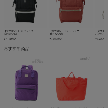
【公式限定】口金 リュック
【公式限定】口金 リュック
【公式限定
(S)/PARADE
(R)/PARADE
バッグ/PAR
¥
7,150
税込
¥
7,920
税込
¥
5,720
税
おすすめ商品