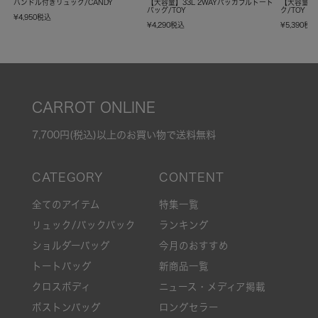
ハンドル付きリュック/CANDY
【大容量】33L 2WAYパッカブルトート
【大容量】
バッグ/TOY
ク/TOY
¥
4,950
税込
¥
4,290
税込
¥
5,390
税
CARROT ONLINE
7,700円(税込)以上のお買い物で送料無料
全てのアイテム
特集一覧
リュック/バックパック
ランキング
ショルダーバッグ
今月のおすすめ
トートバッグ
新商品一覧
クロスボディ
ニュース・メディア掲載
ボストンバッグ
ロングセラー