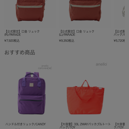
【公式限定】口金 リュック
【公式限定】口金 リュック
【公式限定
(R)/PARADE
(L)/PARADE
バッグ/PAR
¥
7,920
税込
¥
9,350
税込
¥
5,720
税
おすすめ商品
ハンドル付きリュック/CANDY
【大容量】33L 2WAYパッカブルトート
【大容量】
バッグ/TOY
ク/TOY