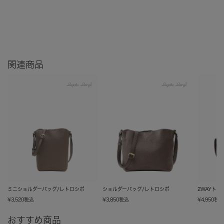
関連商品
ミニショルダーバッグ/レトロシボ
ショルダーバッグ/レトロシボ
2WAYト
¥
3,520
税込
¥
3,850
税込
¥
4,950
税
おすすめ商品