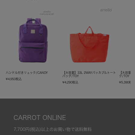
ハンドル付きリュック/CANDY
【大容量】33L 2WAYパッカブルトート
【大容量】
バッグ/TOY
ク/TOY
¥
4,950
税込
¥
4,290
税込
¥
5,390
税
CARROT ONLINE
7,700円(税込)以上のお買い物で送料無料