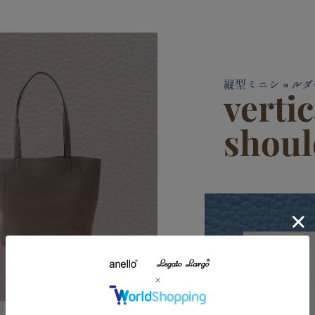
縦型ミニショルダ
verti
shoul