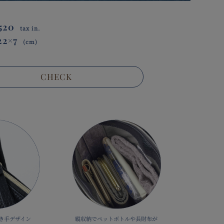
520
tax in.
22×7
(cm)
CHECK
き手デザイン
縦収納でペットボトルや長財布が