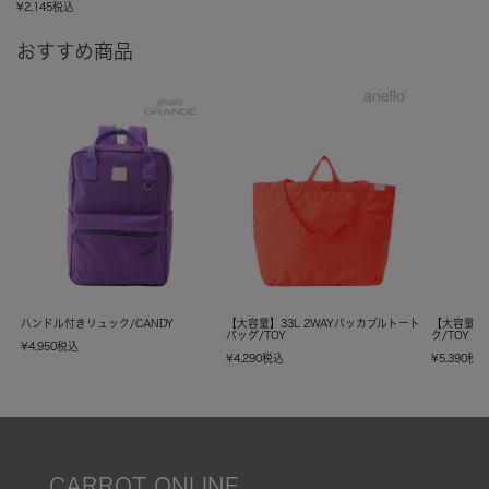
¥
2,145
税込
おすすめ商品
ハンドル付きリュック/CANDY
【大容量】33L 2WAYパッカブルトート
【大容量】
バッグ/TOY
ク/TOY
¥
4,950
税込
¥
4,290
税込
¥
5,390
税
CARROT ONLINE