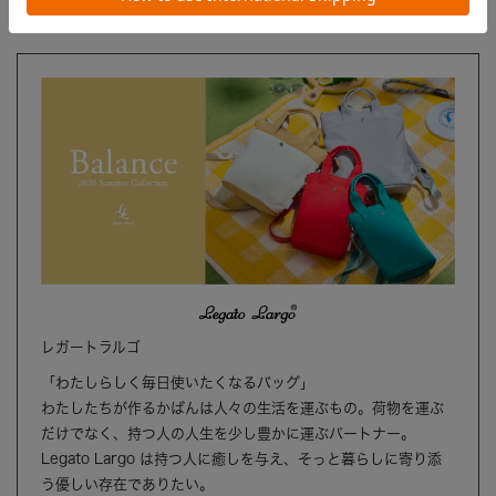
ブランド
レガートラルゴ
「わたしらしく毎日使いたくなるバッグ」
わたしたちが作るかばんは人々の生活を運ぶもの。荷物を運ぶ
だけでなく、持つ人の人生を少し豊かに運ぶパートナー。
Legato Largo は持つ人に癒しを与え、そっと暮らしに寄り添
う優しい存在でありたい。