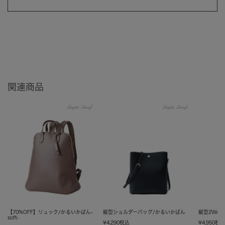
関連商品
【70%OFF】リュック/かるいかばん-
縦型ショルダーバッグ/かるいかばん
縦型2WA
soft-
¥
4,290
税込
¥
4,950
税