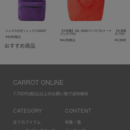
ハンドル付きリュック/CANDY
【大容量】33L 2WAYパッカブルトート
【大容量】
バッグ/TOY
ク/TOY
¥
4,950
税込
¥
4,290
税込
¥
5,390
税
おすすめ商品
CARROT ONLINE
7,700円(税込)以上のお買い物で送料無料
全てのアイテム
特集一覧