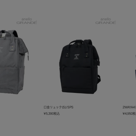
口金リュック(S)/SPS
2WAYA
¥
5,390
税込
¥
4,950
税