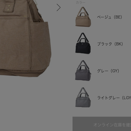
カラー
ベージュ（BE）
ブラック（BK）
グレー（GY）
ブラック
ライトグレー（LG
オンライン在庫を確
ネイビー（NV）