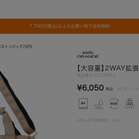
7,700円(税込)以上のお買い物で送料無料
ストンバッグ/SPS
【大容量】2WAY拡張
商品番号
GTC3341Z
¥
6,050
55
ポイント
税込
お気に入り登録者数：
513
人