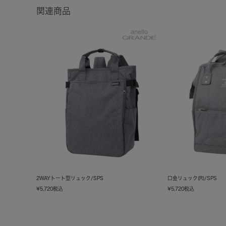
関連商品
2WAYトート型リュック/SPS
口金リュック(R)/SPS
¥
5,720
税込
¥
5,720
税込