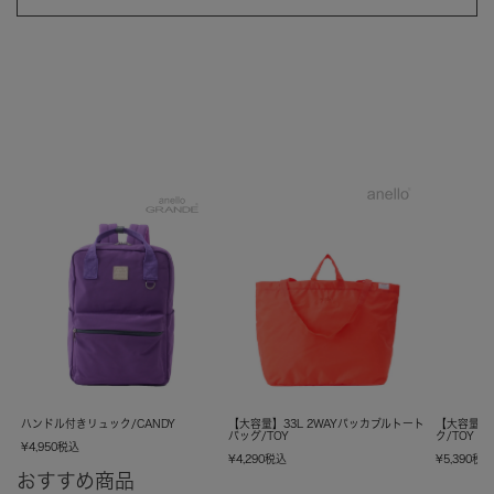
ハンドル付きリュック/CANDY
【大容量】33L 2WAYパッカブルトート
【大容量】
バッグ/TOY
ク/TOY
¥
4,950
税込
¥
4,290
税込
¥
5,390
税
おすすめ商品