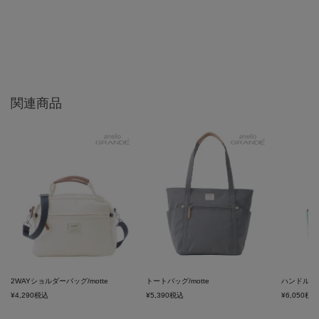
関連商品
2WAYショルダーバッグ/motte
トートバッグ/motte
ハンドル付き
¥
4,290
税込
¥
5,390
税込
¥
6,050
税