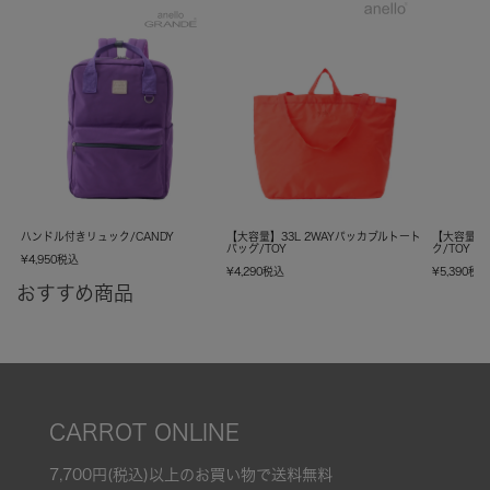
ハンドル付きリュック/CANDY
【大容量】33L 2WAYパッカブルトート
【大容量】
バッグ/TOY
ク/TOY
¥
4,950
税込
¥
4,290
税込
¥
5,390
税
おすすめ商品
CARROT ONLINE
7,700円(税込)以上のお買い物で送料無料