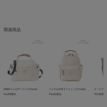
関連商品
2WAYショルダーバッグ/motte
ハンドル付きミニリュック/motte
トートバッグ
¥
4,290
税込
¥
4,620
税込
¥
5,390
税