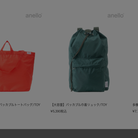
Yパッカブルトートバッグ/TOY
【大容量】パッカブル巾着リュック/TOY
多機
¥
5,390
税込
¥
7,