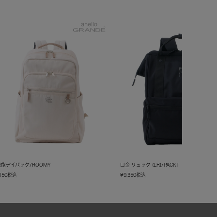
能デイパック/ROOMY
口金 リュック (LR)/PACKT
150
税込
¥
9,350
税込