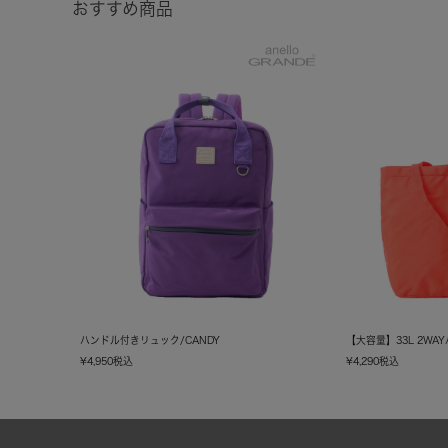
おすすめ商品
ハンドル付きリュック/CANDY
【大容量】33L 2WA
¥
4,950
税込
¥
4,290
税込