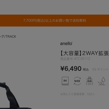
7,700円(税込)以上のお買い物で送料無料
グ/TRACK
【大容量】2WAY拡張
商品番号
ATC2611Z
¥
6,490
59
ポイント
税込
お気に入り登録者数：
522
人