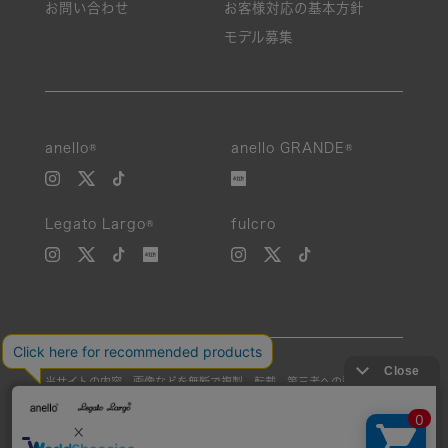
お問い合わせ
お客様対応の基本方針
モデル募集
絞り込み
anello®
anello GRANDE®
新着
Legato Largo®
fulcro
SALE
カテゴリ
カラー
当サイトの内容、画像などを無断で複製、転載、第三者への譲渡などを
素材
行うことを固く禁止いたします。
Unauthorized reproduction, duplication, or redistribution of any
性別
images or content from this website is strictly prohibited.