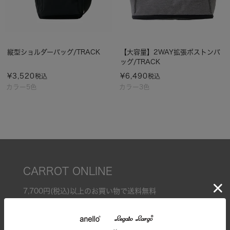
縦型ショルダーバッグ/TRACK
【大容量】2WAY拡張ボストンバ
ッグ/TRACK
¥
3,520
¥
6,490
税込
税込
カラー5色
カラー3色
CARROT ONLINE
7,700円(税込)以上のお買い物で送料無料