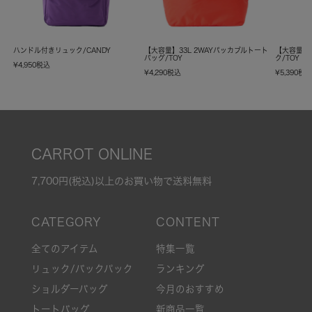
ハンドル付きリュック/CANDY
【大容量】33L 2WAYパッカブルトート
【大容量】
バッグ/TOY
ク/TOY
¥
4,950
税込
¥
4,290
税込
¥
5,390
税
CARROT ONLINE
7,700円(税込)以上のお買い物で送料無料
全てのアイテム
特集一覧
リュック/バックパック
ランキング
ショルダーバッグ
今月のおすすめ
トートバッグ
新商品一覧