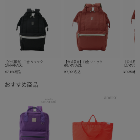
【公式限定】口金 リュック
【公式限定】口金 リュック
【公式限定
(S)/PARADE
(R)/PARADE
(L)/PARAD
¥
7,150
税込
¥
7,920
税込
¥
9,350
税
おすすめ商品