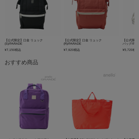
【公式限定】口金 リュック
【公式限定】口金 リュック
【公式限定
(S)/PARADE
(R)/PARADE
バッグ/PAR
¥
7,150
税込
¥
7,920
税込
¥
5,720
税
おすすめ商品