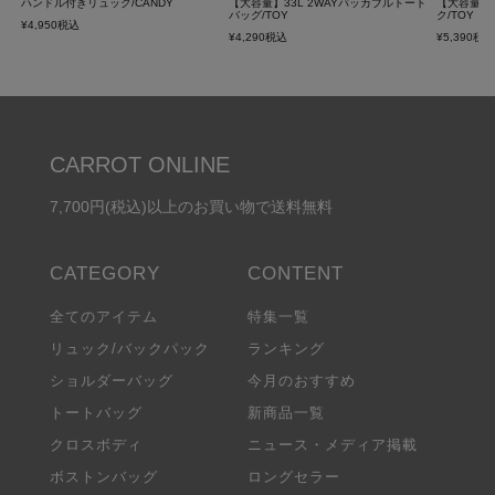
ハンドル付きリュック/CANDY
【大容量】33L 2WAYパッカブルトート
【大容量】
バッグ/TOY
ク/TOY
¥
4,950
税込
¥
4,290
税込
¥
5,390
税
CARROT ONLINE
7,700円(税込)以上のお買い物で送料無料
全てのアイテム
特集一覧
リュック/バックパック
ランキング
ショルダーバッグ
今月のおすすめ
トートバッグ
新商品一覧
クロスボディ
ニュース・メディア掲載
ボストンバッグ
ロングセラー