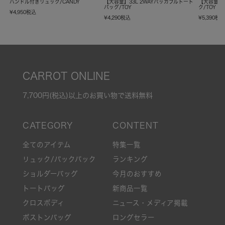
ハンドル付きリュック/CANDY
【大容量】33L 2WAYパッカブルトート
【大容量】
バッグ/TOY
ク/TOY
¥
4,950
税込
¥
4,290
税込
¥
5,390
税
CARROT ONLINE
7,700円(税込)以上のお買い物で送料無料
全てのアイテム
特集一覧
リュック/バックパック
ランキング
ショルダーバッグ
今月のおすすめ
トートバッグ
新商品一覧
クロスボディ
ニュース・メディア掲載
ボストンバッグ
ロングセラー