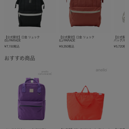
【公式限定】口金 リュック
【公式限定】口金 リュック
【公式限定
(S)/PARADE
(L)/PARADE
バッグ/PAR
¥
7,150
税込
¥
9,350
税込
¥
5,720
税
おすすめ商品