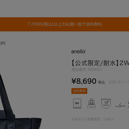
7,700円(税込)以上のお買い物で送料無料
IFE
【公式限定/耐水】2W
商品番号
ASH001
¥
8,690
632
ポイン
税込
送料無料
お気に入り登録者数：
1548
人