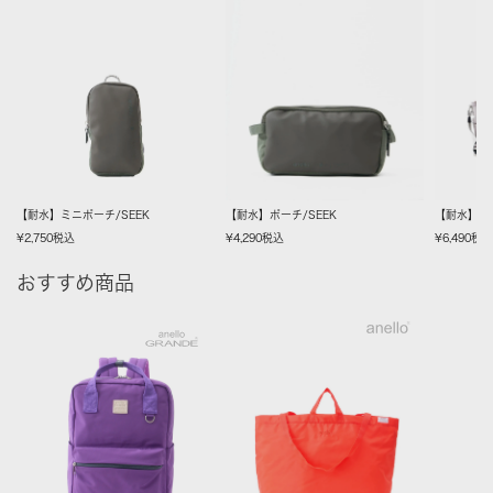
【耐水】ミニポーチ/SEEK
【耐水】ポーチ/SEEK
【耐水】シ
¥
2,750
税込
¥
4,290
税込
¥
6,490
税
おすすめ商品