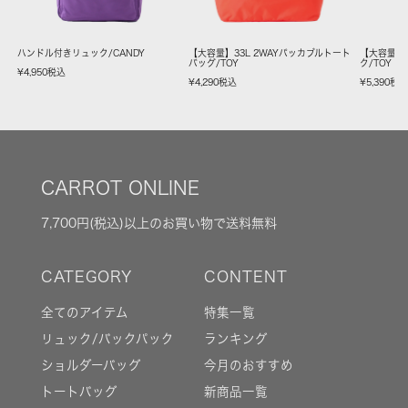
ハンドル付きリュック/CANDY
【大容量】33L 2WAYパッカブルトート
【大容量】
バッグ/TOY
ク/TOY
¥
4,950
税込
¥
4,290
税込
¥
5,390
税
CARROT ONLINE
7,700円(税込)以上のお買い物で送料無料
全てのアイテム
特集一覧
リュック/バックパック
ランキング
ショルダーバッグ
今月のおすすめ
トートバッグ
新商品一覧