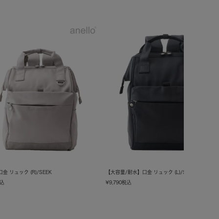
金 リュック (R)/SEEK
【大容量/耐水】口金 リュック (L)/SEEK
込
¥
9,790
税込