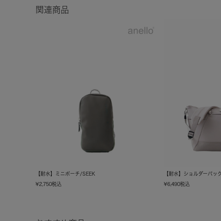
関連商品
【耐水】ミニポーチ/SEEK
【耐水】ショルダーバッグ/
¥
2,750
税込
¥
6,490
税込