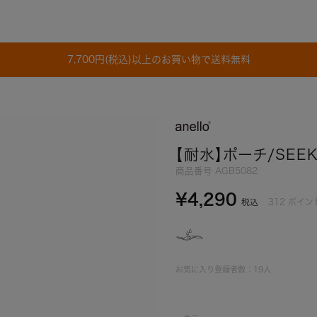
7,700円(税込)以上のお買い物で送料無料
【耐水】ポーチ/SEE
商品番号
AGB5082
¥
4,290
312
ポイン
税込
お気に入り登録者数：
19
人