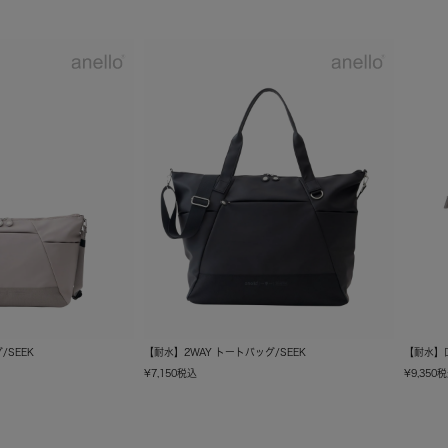
SEEK
【耐水】2WAY トートバッグ/SEEK
【耐水】口
¥
7,150
税込
¥
9,350
税