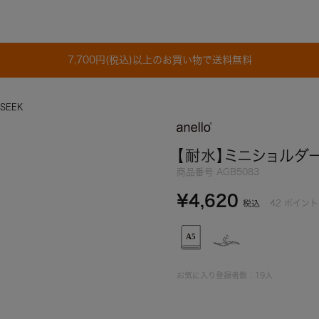
7,700円(税込)以上のお買い物で送料無料
EEK
【耐水】ミニショルダー
商品番号
AGB5083
¥
4,620
42
ポイント
税込
お気に入り登録者数：
19
人