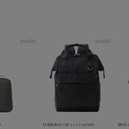
K
【大容量/耐水】口金 リュック (L)/SEEK
【耐水】口