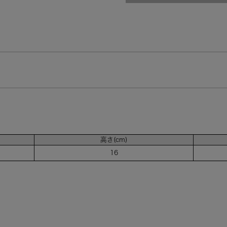
オレンジ（OR）
残りわずか
高さ(cm)
16