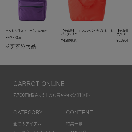
ハンドル付きリュック/CANDY
【大容量】33L 2WAYパッカブルトート
【大容量】
バッグ/TOY
ク/TOY
¥
4,950
税込
¥
4,290
税込
¥
5,390
税
おすすめ商品
CARROT ONLINE
7,700円(税込)以上のお買い物で送料無料
全てのアイテム
特集一覧