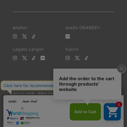
anello®
anello GRANDE®
Legato Largo®
fulcro
当サイトの内容、画像などを無断で複製、転載、第三者への譲渡などを
行うことを固く禁止いたします。
Unauthorized reproduction, duplication, or redistribution of any
images or content from this website is strictly prohibited.
©Carrotcompany Co.,Ltd 2016 All Rights reserved.