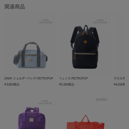
関連商品
2WAY ショルダーバッグ/RETROPOP
リュック/RETROPOP
クロスボディ
¥
3,850
税込
¥
5,390
税込
¥
4,290
税