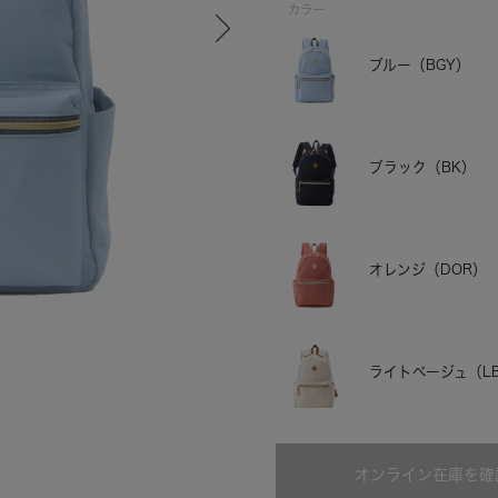
カラー
ブルー（BGY）
ブラック（BK）
オレンジ（DOR）
ブラック
ライトベージュ（L
オンライン在庫を確
マスタード（MUS