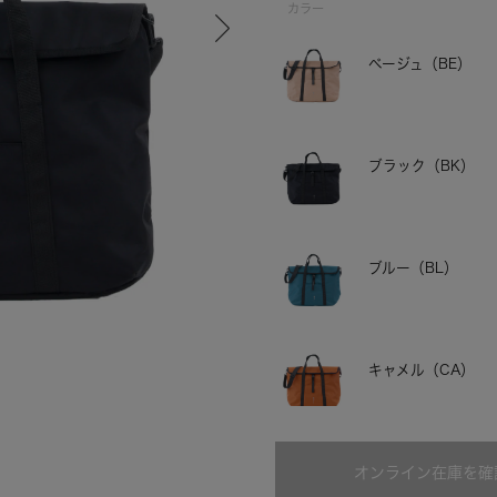
カラー
ベージュ（BE）
ブラック（BK）
ブルー（BL）
ベージュ
キャメル（CA）
オンライン在庫を確
グレー（GY）