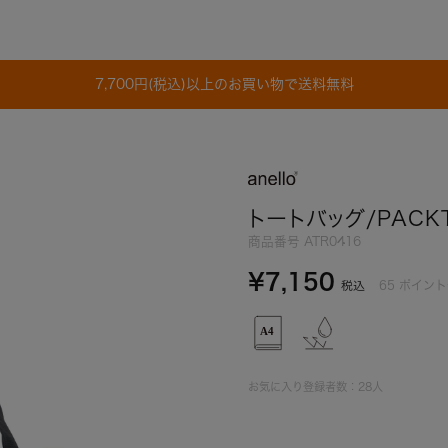
7,700円(税込)以上のお買い物で送料無料
トートバッグ/PACK
商品番号
ATR0416
¥
7,150
65
ポイント
税込
お気に入り登録者数：
28
人