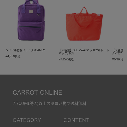
ハンドル付きリュック/CANDY
【大容量】33L 2WAYパッカブルトート
【大容量】
バッグ/TOY
ク/TOY
¥
4,950
税込
¥
4,290
税込
¥
5,390
税
CARROT ONLINE
7,700円(税込)以上のお買い物で送料無料