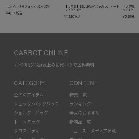
ハンドル付きリュック/CANDY
【大容量】33L 2WAYパッカブルトート
【大容量】
バッグ/TOY
ク/TOY
¥
4,950
税込
¥
4,290
税込
¥
5,390
税
CARROT ONLINE
7,700円(税込)以上のお買い物で送料無料
全てのアイテム
特集一覧
リュック/バックパック
ランキング
ショルダーバッグ
今月のおすすめ
トートバッグ
新商品一覧
クロスボディ
ニュース・メディア掲載