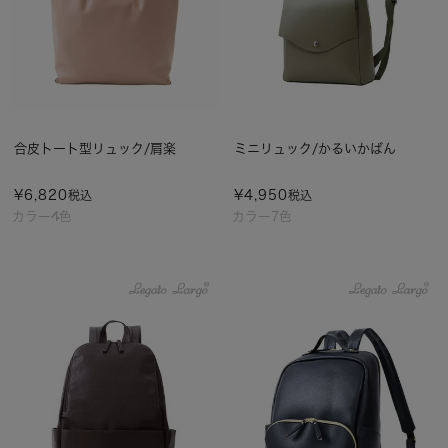
合皮トート型リュック/肩楽
ミニリュック/かるいかばん
¥
6,820
¥
4,950
税込
税込
カラー4色
カラー7色