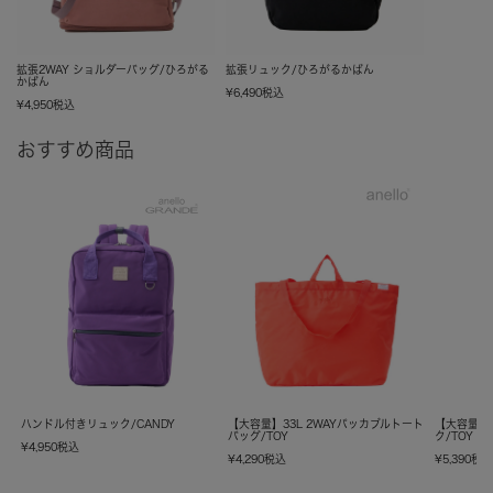
拡張2WAY ショルダーバッグ/ひろがる
拡張リュック/ひろがるかばん
かばん
¥
6,490
税込
¥
4,950
税込
おすすめ商品
ハンドル付きリュック/CANDY
【大容量】33L 2WAYパッカブルトート
【大容量】
バッグ/TOY
ク/TOY
¥
4,950
税込
¥
4,290
税込
¥
5,390
税