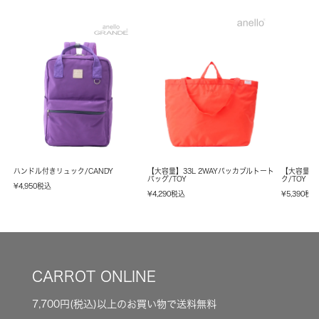
ハンドル付きリュック/CANDY
【大容量】33L 2WAYパッカブルトート
【大容量】
バッグ/TOY
ク/TOY
¥
4,950
税込
¥
4,290
税込
¥
5,390
税
CARROT ONLINE
7,700円(税込)以上のお買い物で送料無料