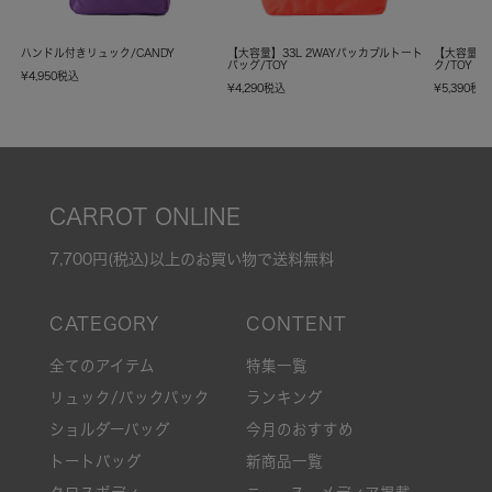
ハンドル付きリュック/CANDY
【大容量】33L 2WAYパッカブルトート
【大容量】
バッグ/TOY
ク/TOY
¥
4,950
税込
¥
4,290
税込
¥
5,390
税
CARROT ONLINE
7,700円(税込)以上のお買い物で送料無料
全てのアイテム
特集一覧
リュック/バックパック
ランキング
ショルダーバッグ
今月のおすすめ
トートバッグ
新商品一覧