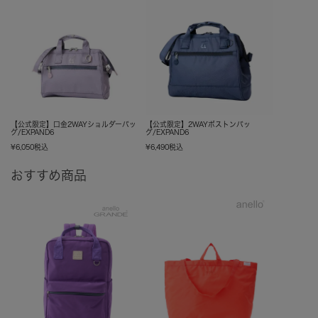
【公式限定】口金2WAYショルダーバッ
【公式限定】2WAYボストンバッ
グ/EXPAND6
グ/EXPAND6
¥
6,050
税込
¥
6,490
税込
おすすめ商品