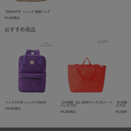
【50%OFF】リュック/簡探バッグ
¥
3,025
税込
おすすめ商品
ハンドル付きリュック/CANDY
【大容量】33L 2WAYパッカブルトート
【大容量】
バッグ/TOY
ク/TOY
¥
4,950
税込
¥
4,290
税込
¥
5,390
税