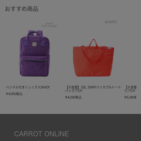
おすすめ商品
ハンドル付きリュック/CANDY
【大容量】33L 2WAYパッカブルトート
【大容量】
バッグ/TOY
ク/TOY
¥
4,950
税込
¥
4,290
税込
¥
5,390
税
CARROT ONLINE