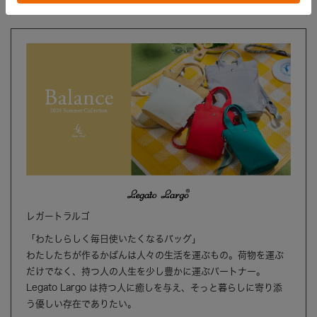
ブランド
レガートラルゴ
「わたしらしく毎日使いたくなるバッグ」
わたしたちが作るかばんは人々の生活を運ぶもの。荷物を運ぶ
だけでなく、持つ人の人生を少し豊かに運ぶパートナー。
Legato Largo は持つ人に癒しを与え、そっと暮らしに寄り添
う優しい存在でありたい。