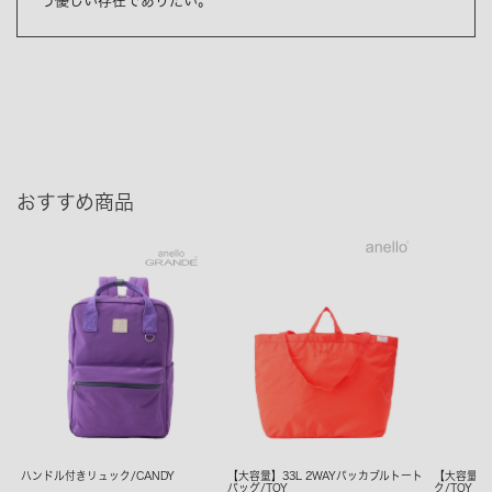
う優しい存在でありたい。
おすすめ商品
ハンドル付きリュック/CANDY
【大容量】33L 2WAYパッカブルトート
【大容量】
バッグ/TOY
ク/TOY