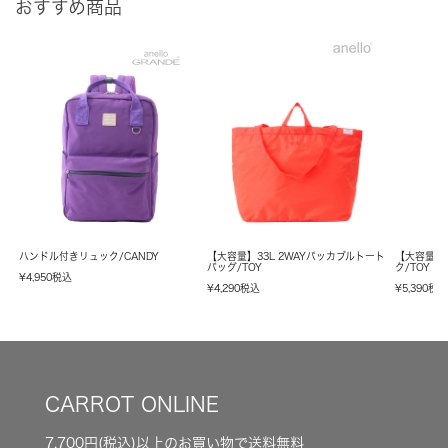
おすすめ商品
ハンドル付きリュック/CANDY
【大容量】33L 2WAYパッカブルトート
【大容量】
バッグ/TOY
ク/TOY
¥
4,950
税込
¥
4,290
税込
¥
5,390
税
CARROT ONLINE
7,700円(税込)以上のお買い物で送料無料