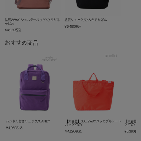
拡張2WAY ショルダーバッグ/ひろがる
拡張リュック/ひろがるかばん
かばん
¥
6,490
税込
¥
4,950
税込
おすすめ商品
ハンドル付きリュック/CANDY
【大容量】33L 2WAYパッカブルトート
【大容量】
バッグ/TOY
ク/TOY
¥
4,950
税込
¥
4,290
税込
¥
5,390
税