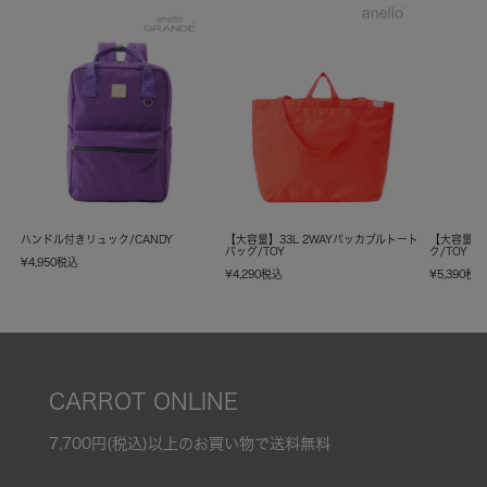
ハンドル付きリュック/CANDY
【大容量】33L 2WAYパッカブルトート
【大容量】
バッグ/TOY
ク/TOY
¥
4,950
税込
¥
4,290
税込
¥
5,390
税
CARROT ONLINE
7,700円(税込)以上のお買い物で送料無料