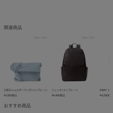
関連商品
口折れショルダーバッグ/ユニプレーン
リュック/ユニプレーン
2WAY ト
¥
3,850
税込
¥
6,490
税込
¥
4,290
税
おすすめ商品