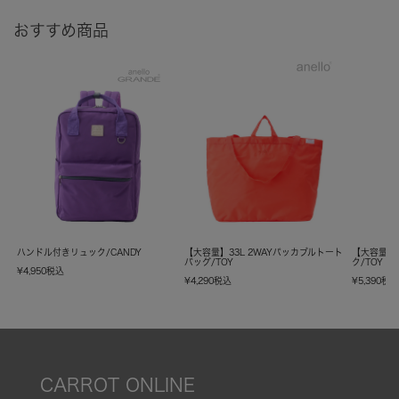
おすすめ商品
ハンドル付きリュック/CANDY
【大容量】33L 2WAYパッカブルトート
【大容量】
バッグ/TOY
ク/TOY
¥
4,950
税込
¥
4,290
税込
¥
5,390
税
CARROT ONLINE