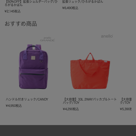
【50%OFF】拡張ショルダーバッグ/ひ
拡張リュック/ひろがるかばん
ろがるかばん
¥
6,490
税込
¥
2,145
税込
おすすめ商品
ハンドル付きリュック/CANDY
【大容量】33L 2WAYパッカブルトート
【大容量】
バッグ/TOY
ク/TOY
¥
4,950
税込
¥
4,290
税込
¥
5,390
税