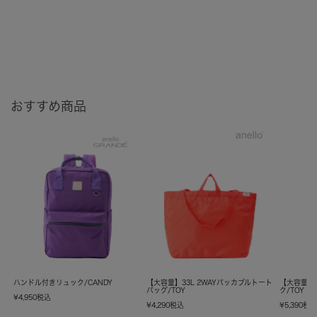
おすすめ商品
ハンドル付きリュック/CANDY
【大容量】33L 2WAYパッカブルトート
【大容量】
バッグ/TOY
ク/TOY
¥
4,950
税込
¥
4,290
税込
¥
5,390
税