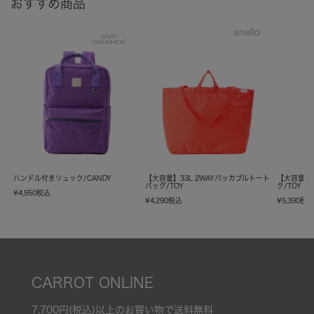
おすすめ商品
ハンドル付きリュック/CANDY
【大容量】33L 2WAYパッカブルトート
【大容量】
バッグ/TOY
ク/TOY
¥
4,950
税込
¥
4,290
税込
¥
5,390
税
CARROT ONLINE
7,700円(税込)以上のお買い物で送料無料