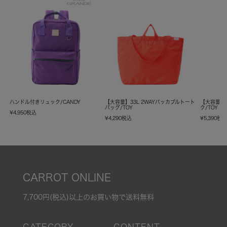
ハンドル付きリュック/CANDY
【大容量】33L 2WAYパッカブルトート
【大容量】
バッグ/TOY
ク/TOY
¥
4,950
税込
¥
4,290
税込
¥
5,390
税
CARROT ONLINE
7,700円(税込)以上のお買い物で送料無料