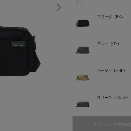
カラー
ブラック（BK）
グレー（GY）
ベージュ（HBE）
グレー
オリーブ（HOLV）
オンライン在庫を確
ネイビー（NV）