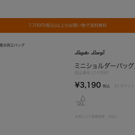
7,700円(税込)以上のお買い物で送料無料
/撥水両立バッグ
ミニショルダーバッグ
商品番号
LT-F3381
¥
3,190
29
ポイント
税込
お気に入り登録者数：
332
人