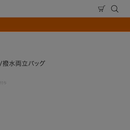
×
/撥水両立バッグ
付与